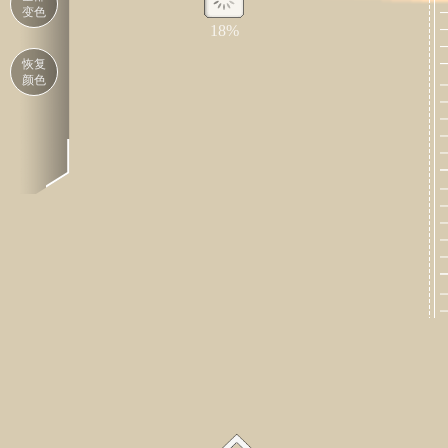
变色
恢复
颜色