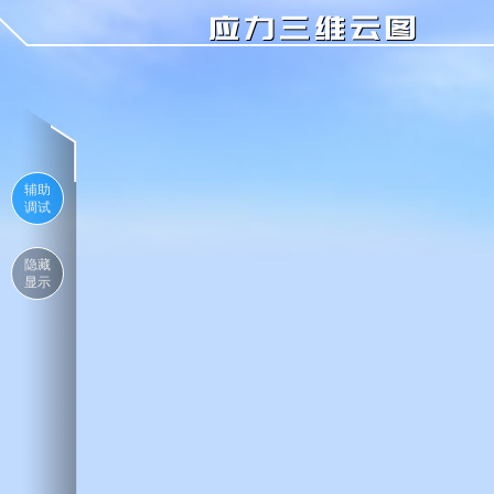
应力三维云图
辅助
调试
隐藏
显示