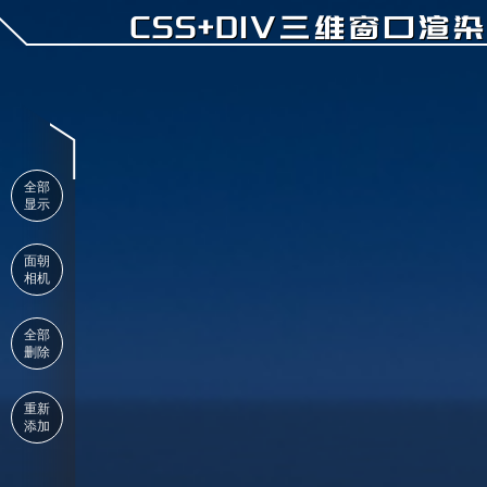
CSS+DIV三维窗口渲染
全部
显示
面朝
相机
全部
删除
重新
添加