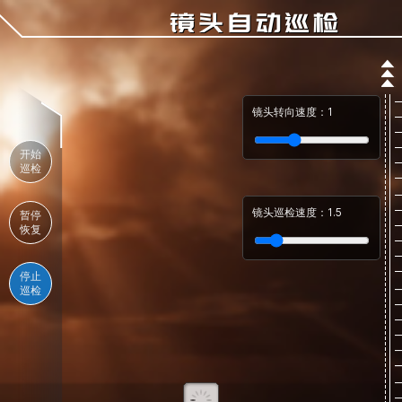
镜头自动巡检
镜头转向速度：
1
开始
巡检
镜头巡检速度：
1.5
暂停
恢复
停止
巡检