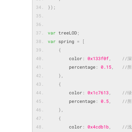
});
var
 treeLOD
;
var
 spring 
=
[
{
        color
:
0x133f0f
,
//
        percentage
:
0.15
,
//
},
{
        color
:
0x1c7613
,
//
        percentage
:
0.5
,
//
},
{
        color
:
0x4cdb1b
,
//