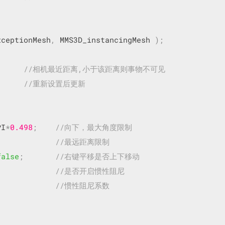
xceptionMesh
,
 MMS3D_instancingMesh 
);
//相机最近距离,小于该距离则事物不可见
;
//重新设置后更新
PI
*
0.498
;
//向下，最大角度限制
//最远距离限制
false
;
//右键平移是否上下移动
//是否开启惯性阻尼
//惯性阻尼系数