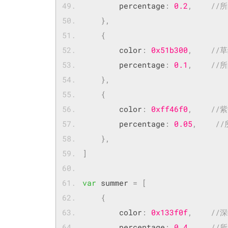
        percentage
:
0.2
,
//
},
{
        color
:
0x51b300
,
//
        percentage
:
0.1
,
//
},
{
        color
:
0xff46f0
,
//
        percentage
:
0.05
,
/
},
]
var
 summer 
=
[
{
        color
:
0x133f0f
,
//
        percentage
:
0.4
,
//