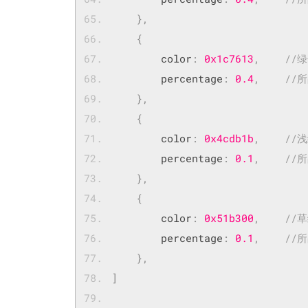
},
{
        color
:
0x1c7613
,
//
        percentage
:
0.4
,
//
},
{
        color
:
0x4cdb1b
,
//
        percentage
:
0.1
,
//
},
{
        color
:
0x51b300
,
//
        percentage
:
0.1
,
//
},
]