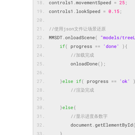
controls1
.
movementSpeed 
=
25
;
controls1
.
lookSpeed 
=
0.15
;
//使用json文件让场景还原
MMSDT
.
onloadScene
(
"models/tree
if
(
 progress 
==
'done'
){
//加载完成		
        onloadDone
();
}
else
if
(
 progress 
==
'ok'
//渲染完成
}
else
{
//显示进度条数字
	    document
.
getElementById
}