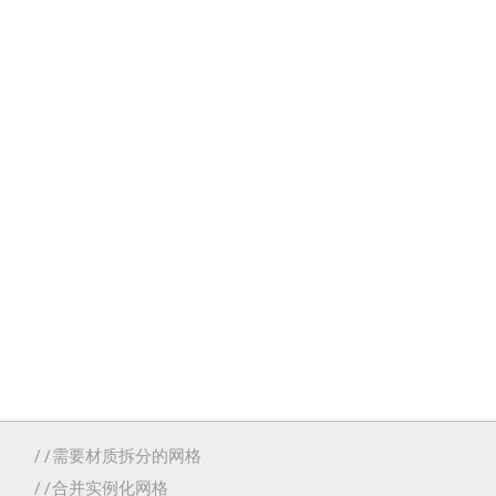
。
//需要材质拆分的网格
//合并实例化网格