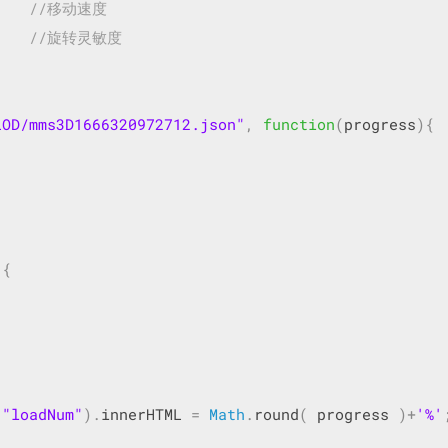
//移动速度  
//旋转灵敏度 
LOD/mms3D1666320972712.json"
,
function
(
progress
){
){
(
"loadNum"
).
innerHTML 
=
Math
.
round
(
 progress 
)+
'%'