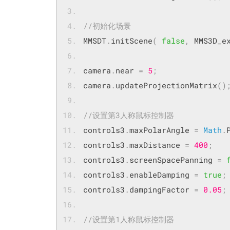
//初始化场景
MMSDT
.
initScene
(
false
,
 MMS3D_e
camera
.
near 
=
5
;
camera
.
updateProjectionMatrix
()
//设置第3人称鼠标控制器
controls3
.
maxPolarAngle 
=
Math
.
controls3
.
maxDistance 
=
400
;
controls3
.
screenSpacePanning 
=
controls3
.
enableDamping 
=
true
;
controls3
.
dampingFactor 
=
0.05
;
//设置第1人称鼠标控制器