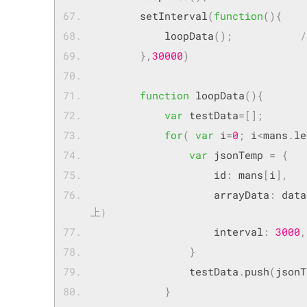
        setInterval
(
function
(){
        	loopData
();
},
30000
)
function
 loopData
(){
var
 testData
=[];
for
(
var
 i
=
0
;
 i
<
mans
.
le
var
 jsonTemp 
=
{
	        		id
:
 mans
[
i
],
	        		arrayData
:
 data
上）
	        		interval
:
3000
,
}
	        	testData
.
push
(
jsonT
}