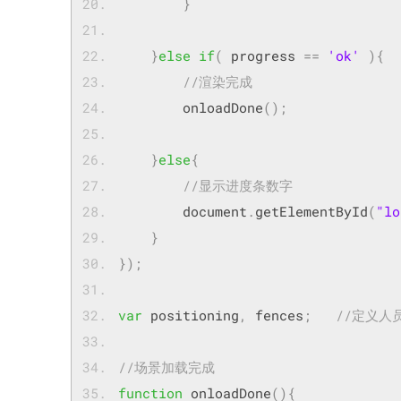
}
}
else
if
(
 progress 
==
'ok'
){
//渲染完成
        onloadDone
();
}
else
{
//显示进度条数字
	    document
.
getElementById
(
"lo
}
});
var
 positioning
,
 fences
;
//定义人
//场景加载完成
function
 onloadDone
(){