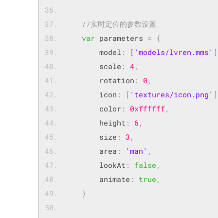
//实时定位的参数设置
var
 parameters 
=
{
		model
:
[
'models/lvren.mms'
]
		scale
:
4
,
		rotation
:
0
,
		icon
:
[
'textures/icon.png'
]
		color
:
0xffffff
,
		height
:
6
,
		size
:
3
,
		area
:
'man'
,
		lookAt
:
false
,
		animate
:
true
,
}