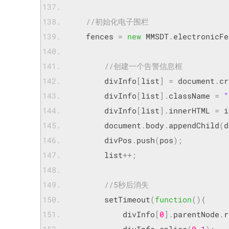
//初始化电子围栏
	fences 
=
new
 MMSDT
.
electronicFe
//创建一个告警信息框	
        divInfo
[
list
]
=
 document
.
cr
        divInfo
[
list
].
className 
=
"
        divInfo
[
list
].
innerHTML 
=
 i
        document
.
body
.
appendChild
(
d
        divPos
.
push
(
pos
);
        list
++;
//5秒后消失
        setTimeout
(
function
(){
        	divInfo
[
0
].
parentNode
.
r