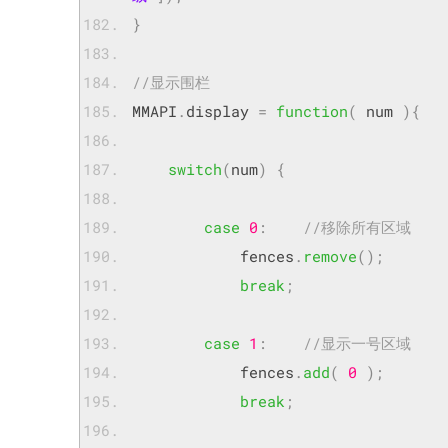
}
//显示围栏
MMAPI
.
display 
=
function
(
 num 
){
switch
(
num
)
{
case
0
:
//移除所有区域   
            fences
.
remove
();
break
;
case
1
:
//显示一号区域  
            fences
.
add
(
0
);
break
;