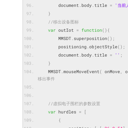
	    document
.
body
.
title 
=
'当前
}
//移出设备图标
var
 outIot 
=
function
(){
	    MMSDT
.
superposition
();
	    positioning
.
objectStyle
();
	    document
.
body
.
title 
=
''
;
}
	MMSDT
.
mouseMoveEvent
(
 onMove
,
 o
移出事件
//虚拟电子围栏的参数设置
var
 hurdles 
=
[
{