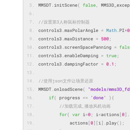
MMSDT
.
initScene
(
false
,
 MMS3D_excep
//设置第3人称鼠标控制器
controls3
.
maxPolarAngle 
=
Math
.
PI
*
0
controls3
.
maxDistance 
=
500
;
controls3
.
screenSpacePanning 
=
fals
controls3
.
enableDamping 
=
true
;
controls3
.
dampingFactor 
=
0.1
;
//使用json文件让场景还原
MMSDT
.
onloadScene
(
"models/mms3D_fd
if
(
 progress 
==
'done'
){
//加载完成,播放
for
(
var
 i
=
0
;
 i
<
actions
[
0
].
            actions
[
0
][
i
].
play
();