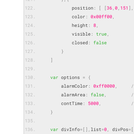
			position
:
[
[
36
,
0
,
151
],
			color
:
0x00ff00
,
			height
:
8
,
			visible
:
true
,
			closed
:
false
}
]
var
 options 
=
{
        alarmColor
:
0xff0000
,
        alarmArea
:
false
,
        contTime
:
5000
,
}
var
 divInfo
=[],
list
=
0
,
 divPos
=[