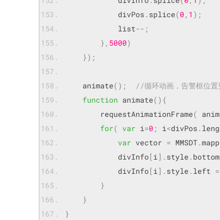
        	divInfo
.
splice
(
0
,
1
);
        	divPos
.
splice
(
0
,
1
);
        	list
--;
},
5000
)
});
	animate
();
//循环动画，告警框位置
function
 animate
(){
	    requestAnimationFrame
(
 anim
for
(
var
 i
=
0
;
 i
<
divPos
.
leng
var
 vector 
=
 MMSDT
.
mapp
	        divInfo
[
i
].
style
.
bottom
            divInfo
[
i
].
style
.
left 
=
}
}
}