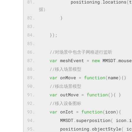
	        positioning
.
locations
(
t
据）   	
}
});
//对场景中包含子网格进行监听
var
 meshEvent 
=
new
 MMSDT
.
mouse
//移入场景模型
var
 onMove 
=
function
(
name
){}
//移出场景模型
var
 outMove 
=
function
(){
}
//移入设备图标
var
 onIot 
=
function
(
icon
){
	    MMSDT
.
superposition
(
 icon
.
i
	    positioning
.
objectStyle
(
 ic