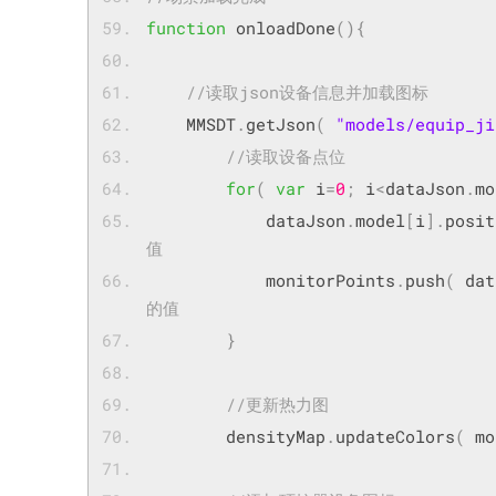
function
 onloadDone
(){
//读取json设备信息并加载图标
	MMSDT
.
getJson
(
"models/equip_ji
//读取设备点位
for
(
var
 i
=
0
;
 i
<
dataJson
.
mo
            dataJson
.
model
[
i
].
posit
值
        	monitorPoints
.
push
(
 dat
的值
}
//更新热力图
        densityMap
.
updateColors
(
 mo