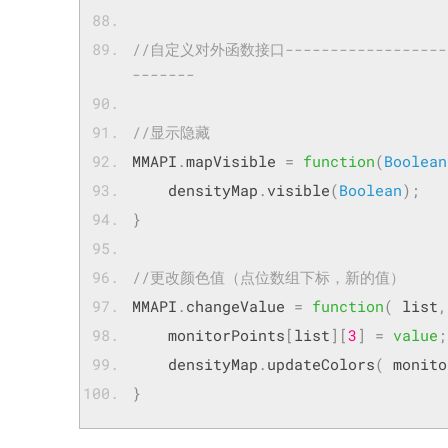
//自定义对外函数接口---------------------
-------
//显示隐藏
MMAPI
.
mapVisible 
=
function
(
Boolean
	densityMap
.
visible
(
Boolean
);
}
//更改颜色值（点位数组下标，新的值）
MMAPI
.
changeValue 
=
function
(
 list
,
	monitorPoints
[
list
][
3
]
=
value
;
	densityMap
.
updateColors
(
 monito
}