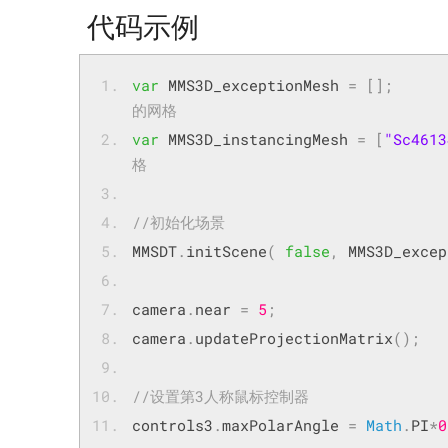
代码示例
var
 MMS3D_exceptionMesh 
=
[];
的网格
var
 MMS3D_instancingMesh 
=
[
"Sc4613
格
//初始化场景
MMSDT
.
initScene
(
false
,
 MMS3D_excep
camera
.
near 
=
5
;
camera
.
updateProjectionMatrix
();
//设置第3人称鼠标控制器
controls3
.
maxPolarAngle 
=
Math
.
PI
*
0