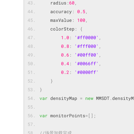
    radius
:
60
,
    accuracy
:
0.5
,
    maxValue
:
100
,
	colorStep
:
{
1.0
:
'#ff0000'
,
0.8
:
'#fff000'
,
0.6
:
'#00ff00'
,
0.4
:
'#0066ff'
,
0.2
:
'#0000ff'
}
}
var
 densityMap 
=
new
 MMSDT
.
densityM
var
 monitorPoints
=[];
//场景加载完成