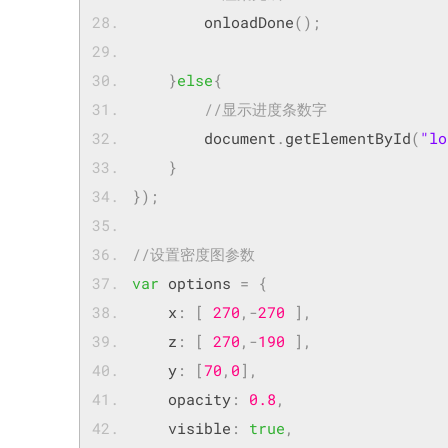
	    onloadDone
();
}
else
{
//显示进度条数字
	    document
.
getElementById
(
"lo
}
});
//设置密度图参数
var
 options 
=
{
    x
:
[
270
,-
270
],
    z
:
[
270
,-
190
],
    y
:
[
70
,
0
],
    opacity
:
0.8
,
    visible
:
true
,