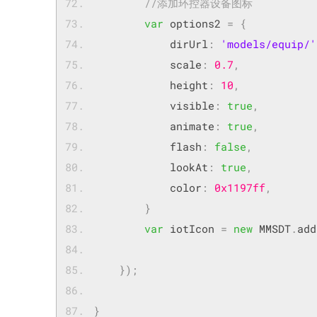
//添加环控器设备图标
var
 options2 
=
{
	        dirUrl
:
'models/equip/'
	        scale
:
0.7
,
	        height
:
10
,
	        visible
:
true
,
	        animate
:
true
,
	        flash
:
false
,
	        lookAt
:
true
,
	        color
:
0x1197ff
,
}
var
 iotIcon 
=
new
 MMSDT
.
add
});
}