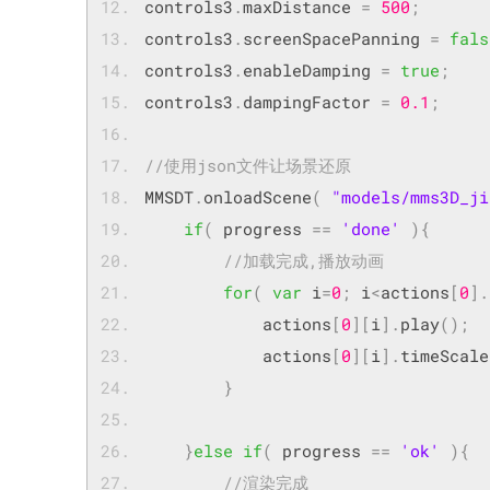
controls3
.
maxDistance 
=
500
;
controls3
.
screenSpacePanning 
=
fals
controls3
.
enableDamping 
=
true
;
controls3
.
dampingFactor 
=
0.1
;
//使用json文件让场景还原
MMSDT
.
onloadScene
(
"models/mms3D_ji
if
(
 progress 
==
'done'
){
//加载完成,播放动画	
for
(
var
 i
=
0
;
 i
<
actions
[
0
].
            actions
[
0
][
i
].
play
();
            actions
[
0
][
i
].
timeScale
}
}
else
if
(
 progress 
==
'ok'
){
//渲染完成