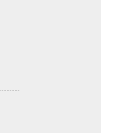
-------