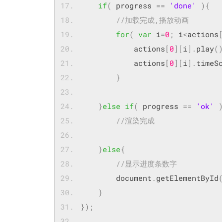
if
(
 progress 
==
'done'
){
//加载完成,播
for
(
var
 i
=
0
;
 i
<
actions
            actions
[
0
][
i
].
play
(
            actions
[
0
][
i
].
timeS
}
}
else
if
(
 progress 
==
'ok'
//渲染完成
}
else
{
//显示进度条数字
	    document
.
getElementById
}
});