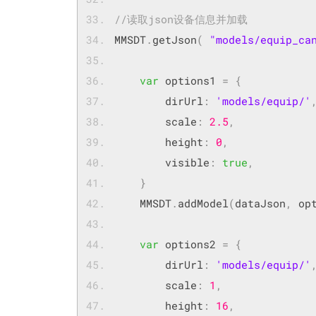
//读取json设备信息并加载	
MMSDT
.
getJson
(
"models/equip_ca
var
 options1 
=
{
    	dirUrl
:
'models/equip/'
    	scale
:
2.5
,
    	height
:
0
,
    	visible
:
true
,
}
    MMSDT
.
addModel
(
dataJson
,
 op
var
 options2 
=
{
        dirUrl
:
'models/equip/'
        scale
:
1
,
        height
:
16
,