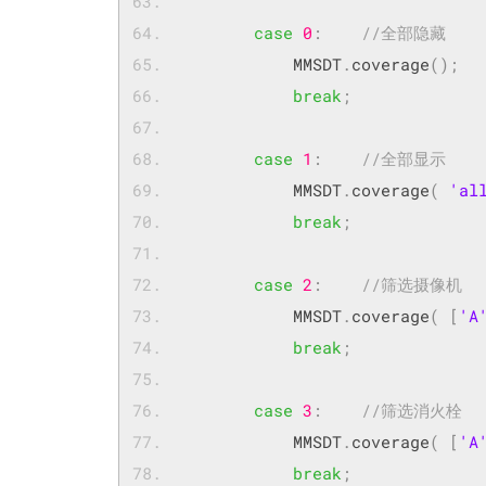
case
0
:
//全部隐藏   
            MMSDT
.
coverage
();
break
;
case
1
:
//全部显示    
            MMSDT
.
coverage
(
'al
break
;
case
2
:
//筛选摄像机
            MMSDT
.
coverage
(
[
'A
break
;
case
3
:
//筛选消火栓
            MMSDT
.
coverage
(
[
'A
break
;