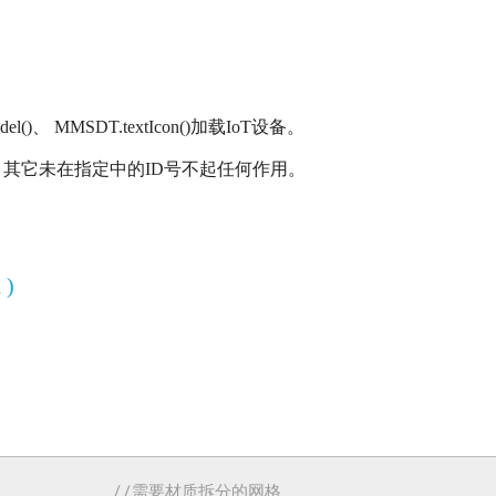
l()、 MMSDT.textIcon()加载IoT设备。
其它未在指定中的ID号不起任何作用。
 )
//需要材质拆分的网格