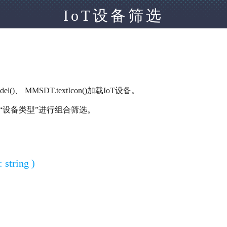
IoT设备筛选
l()、 MMSDT.textIcon()加载IoT设备。
、“设备类型”进行组合筛选。
string )