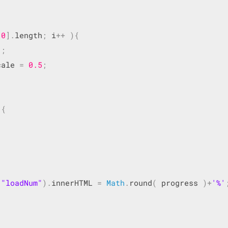
放动画			
[
0
].
length
;
 i
++
){
);
cale 
=
0.5
;
){
(
"loadNum"
).
innerHTML 
=
Math
.
round
(
 progress 
)+
'%'