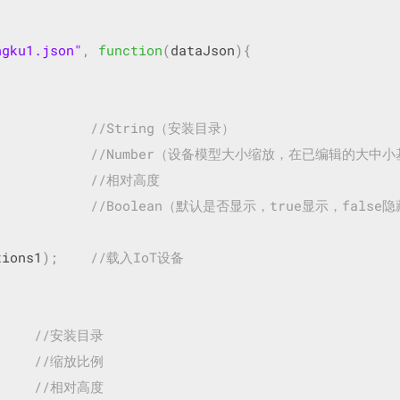
ngku1.json"
,
function
(
dataJson
){
,
//String（安装目录）
//Number（设备模型大小缩放，在已编辑的大中小
//相对高度
//Boolean（默认是否显示，true显示，false
tions1
);
//载入IoT设备
,
//安装目录
//缩放比例
//相对高度