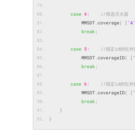
case
4
:
//筛选灭火器
            MMSDT
.
coverage
(
[
'A
break
;
case
5
:
//指定id的红
            MMSDT
.
coverageID
(
[
break
;
case
6
:
//指定id的红
            MMSDT
.
coverageID
(
[
break
;
}
}