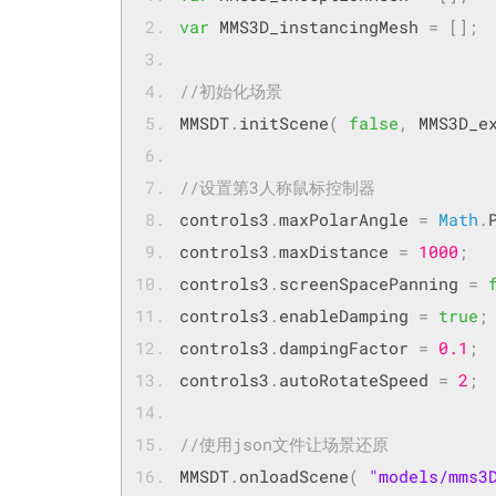
var
 MMS3D_instancingMesh 
=
[];
//初始化场景
MMSDT
.
initScene
(
false
,
 MMS3D_e
//设置第3人称鼠标控制器
controls3
.
maxPolarAngle 
=
Math
.
controls3
.
maxDistance 
=
1000
;
controls3
.
screenSpacePanning 
=
controls3
.
enableDamping 
=
true
;
controls3
.
dampingFactor 
=
0.1
;
controls3
.
autoRotateSpeed 
=
2
;
//使用json文件让场景还原
MMSDT
.
onloadScene
(
"models/mms3