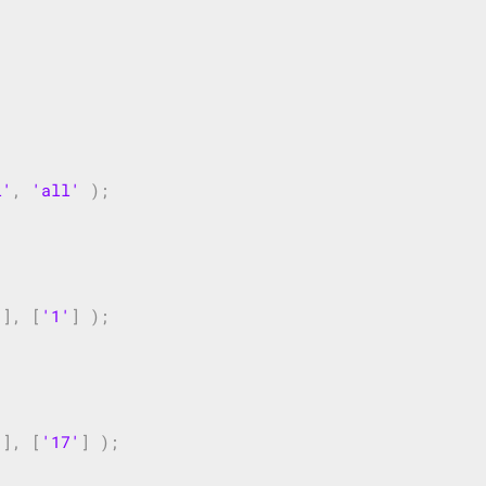
 
l'
,
'all'
);
'
],
[
'1'
]
);
'
],
[
'17'
]
);