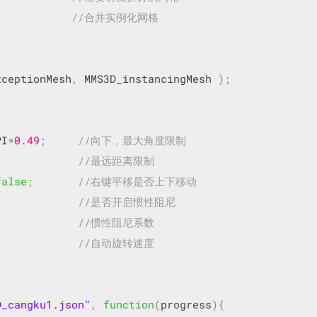
//合并实例化网格
xceptionMesh
,
 MMS3D_instancingMesh 
);
PI
*
0.49
;
//向下，最大角度限制
//最远距离限制
false
;
//右键平移是否上下移动
//是否开启惯性阻尼
//惯性阻尼系数
//自动旋转速度
D_cangku1.json"
,
function
(
progress
){