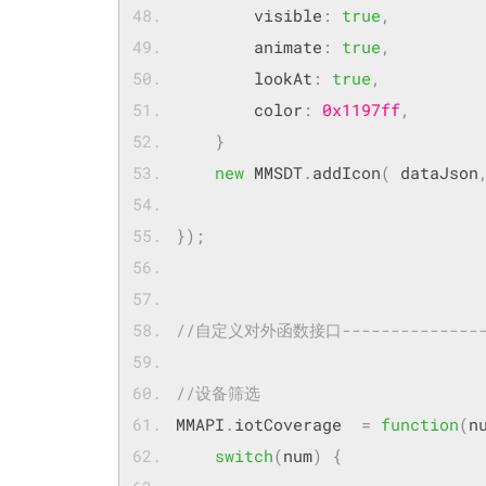
        visible
:
true
,
        animate
:
true
,
        lookAt
:
true
,
        color
:
0x1197ff
,
}
new
 MMSDT
.
addIcon
(
 dataJson
});
//自定义对外函数接口------------------
//设备筛选
MMAPI
.
iotCoverage  
=
function
(
n
switch
(
num
)
{