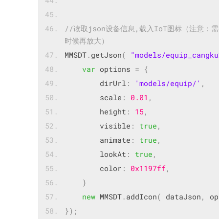
//读取json设备信息,载入IoT图标（注
时候再放大）
MMSDT
.
getJson
(
"models/equip_cangku
var
 options 
=
{
        dirUrl
:
'models/equip/'
,
        scale
:
0.01
,
        height
:
15
,
        visible
:
true
,
        animate
:
true
,
        lookAt
:
true
,
        color
:
0x1197ff
,
}
new
 MMSDT
.
addIcon
(
 dataJson
,
 op
});