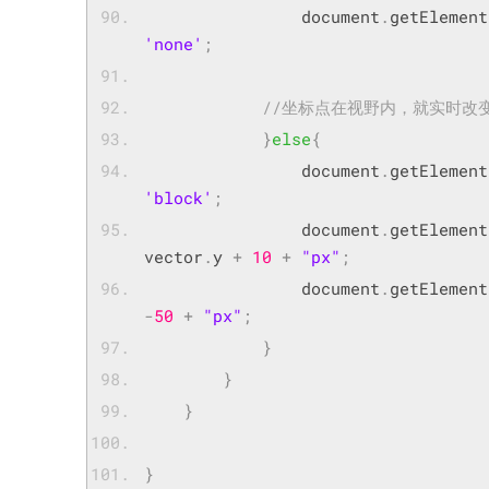
                document
.
getElement
'none'
;
}
else
{
                document
.
getElement
'block'
;
                document
.
getElement
vector
.
y 
+
10
+
"px"
;
                document
.
getElement
-
50
+
"px"
;
}
}
}
}