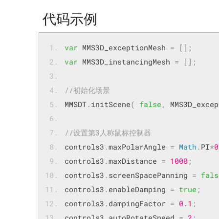
代码示例
var
 MMS3D_exceptionMesh 
=
[];
var
 MMS3D_instancingMesh 
=
[];
//初始化场景
MMSDT
.
initScene
(
false
,
 MMS3D_excep
//设置第3人称鼠标控制器
controls3
.
maxPolarAngle 
=
Math
.
PI
*
0
controls3
.
maxDistance 
=
1000
;
controls3
.
screenSpacePanning 
=
fals
controls3
.
enableDamping 
=
true
;
controls3
.
dampingFactor 
=
0.1
;
controls3
.
autoRotateSpeed 
=
2
;