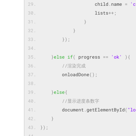
                    child
.
name 
=
'c
                    lists
++;
}
}
});
}
else
if
(
 progress 
==
'ok'
){
//渲染完成
	    onloadDone
();
}
else
{
//显示进度条数字
	    document
.
getElementById
(
"lo
}
});