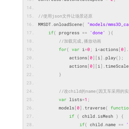
//使用json文件让场景还原
MMSDT
.
onloadScene
(
"models/mms3D_ca
if
(
 progress 
==
'done'
){
//加载完成,播放动画	
for
(
var
 i
=
0
;
 i
<
actions
[
0
].
            actions
[
0
][
i
].
play
();
            actions
[
0
][
i
].
timeScale
}
//改child的name(因叉车采用
var
 lists
=
1
;
        models
[
0
].
traverse
(
functio
if
(
 child
.
isMesh 
)
{
if
(
 child
.
name 
==
'