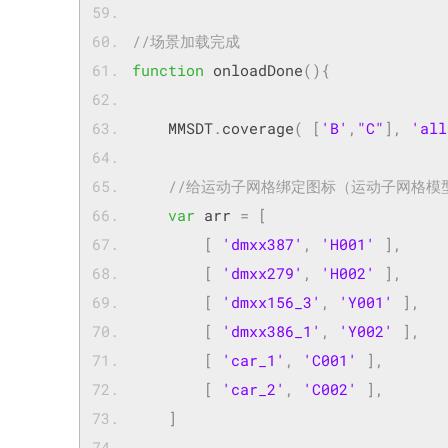
//场景加载完成
function
 onloadDone
(){
    MMSDT
.
coverage
(
[
'B'
,
"C"
],
'all
//给运动子网格绑定图标（运动子网格模
var
 arr 
=
[
[
'dmxx387'
,
'H001'
],
[
'dmxx279'
,
'H002'
],
[
'dmxx156_3'
,
'Y001'
],
[
'dmxx386_1'
,
'Y002'
],
[
'car_1'
,
'C001'
],
[
'car_2'
,
'C002'
],
]