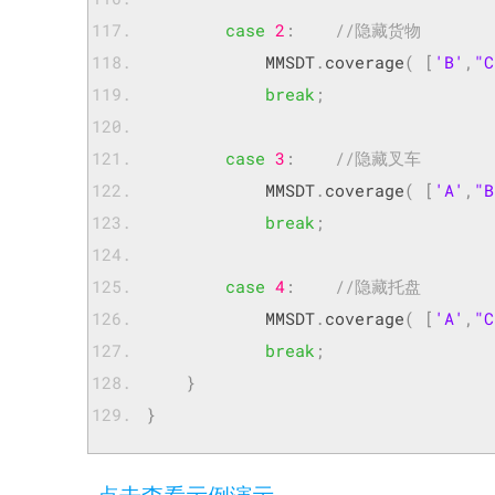
case
2
:
//隐藏货物
            MMSDT
.
coverage
(
[
'B'
,
"C
break
;
case
3
:
//隐藏叉车
            MMSDT
.
coverage
(
[
'A'
,
"B
break
;
case
4
:
//隐藏托盘
            MMSDT
.
coverage
(
[
'A'
,
"C
break
;
}
}